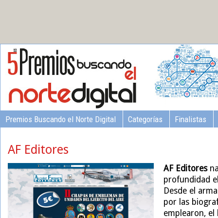
Premios Buscando el Norte Digital
Categorías
Finalistas
AF Editores
AF Editores
na
profundidad el
Desde el arma
por las biogra
emplearon, el 