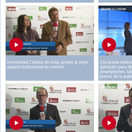
Video
Play
Universidad Católica de Ávila, premio al mejor
Cita previa médico
espacio institucional en internet
aplicación para di
(smartphones, tab
Video
premio de la audi
Play